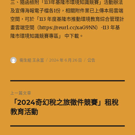
三、隨函檢附「113年基隆市環境知識競賽」活動辦法
及宣傳海報電子檔各1份，相關附件業已上傳本局雲端
空間，可於「113 年度基隆市推動環境教育綜合管理計
畫雲端空間（https://reurl.cc/xaG9NN）-113 年基
隆市環境知識競賽專區」 中下載。
作
發
分
衛生組 王永富
2024 年 6 月 26 日
公告
者
佈
類
日
期:
文
上一篇文章
章
「2024奇幻稅之旅徵件競賽」租稅
上
一
教育活動
導
篇
覽
文