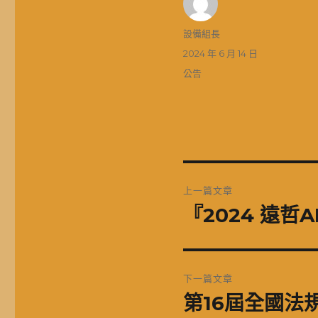
作
設備組長
者
發
2024 年 6 月 14 日
佈
分
公告
日
類
期:
文
上一篇文章
章
『2024 遠哲
上
一
導
篇
覽
文
下一篇文章
章:
第16屆全國法
下