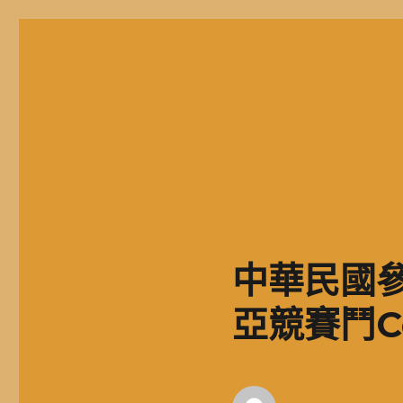
二信高中多元資訊站
二信學校財團法人基隆市二信高級中學，簡稱二信高中、二信中
中華民國參
亞競賽鬥C