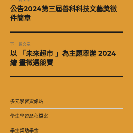
章
公告2024第三屆善科科技文藝獎徵
上
一
件簡章
導
篇
覽
文
章:
下一篇文章
以 「未來超市 」為主題舉辦 2024
下
一
繪 畫徵選競賽
篇
文
章:
多元學習資訊站
學生學習歷程檔案
學生獎助學金