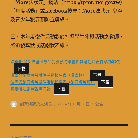
「More法狀元」網站（https://tpmr.moj.gov.tw）
「年度活動」或facebook搜尋：More法狀元-兒童
及青少年犯罪預防宣導網。
三、本年度徵件活動對於指導學生參與活動之教師，
將頒發獎狀或感謝狀乙紙。
法務部-113-年全國學生犯罪預防漫畫與創意短片徵件活動辦法
下載
漫畫與創意短片徵件活動報名表（漫畫類）
下載
漫畫與創意短片徵件活動報名表（創意短片類）
下載
炎夏慢活創意說畫海報
下載
作
發
分
訓育組魏永光組長
2024 年 6 月 12 日
公告
者
佈
類
日
期:
文
上一篇文章