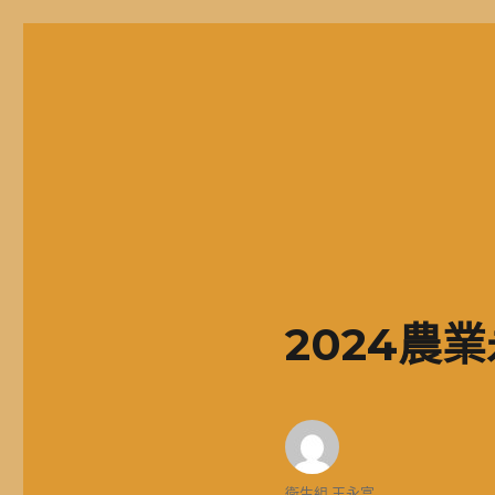
二信高中多元資訊站
二信學校財團法人基隆市二信高級中學，簡稱二信高中、二信中
2024農
作
衛生組 王永富