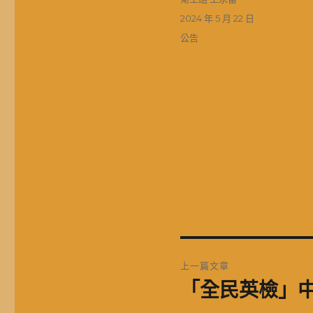
者
發
2024 年 5 月 22 日
佈
分
公告
日
類
期:
文
上一篇文章
章
「全民英檢」中
上
一
導