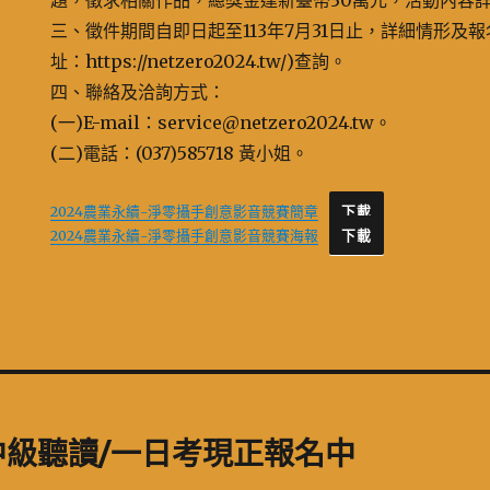
題，徵求相關作品，總獎金達新臺幣30萬元，活動內容
三、徵件期間自即日起至113年7月31日止，詳細情形及
址：https://netzero2024.tw/)查詢。
四、聯絡及洽詢方式：
(一)E-mail：service@netzero2024.tw。
(二)電話：(037)585718 黃小姐。
2024農業永續-淨零攝手創意影音競賽簡章
下載
2024農業永續-淨零攝手創意影音競賽海報
下載
級聽讀/一日考現正報名中