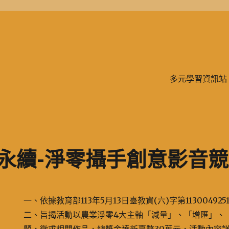
學、二信，是一所位於台灣基隆市的私立完全中學。除了中學教育，另有附設
多元學習資訊站
業永續-淨零攝手創意影音
一、依據教育部113年5月13日臺教資(六)字第11300492
二、旨揭活動以農業淨零4大主軸「減量」、「增匯」、