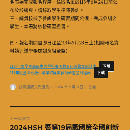
名表始完成報名程序，錄取名單於113年6月24日前公
布於該網頁，請錄取學生準時參訓。
三、請貴校核予參訓學生研習期間公假，完成參訓之
學生，本署將核發研習證書。
四、報名期間自即日起至113年5月23日止(相關報名資
料請逕送學務處訓育組彙整)
113-年度全國高級中等學校廉潔教育研習營實施計畫
下載
113年度全國高級中等學校廉潔教育研習營日程表
下載
作
發
分
訓育組魏永光組長
2024 年 5 月 6 日
公告
者
佈
類
日
期:
文
上一篇文章
章
2024HSH 暨第19屆戰國策全國創新
上