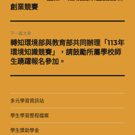
一
創業競賽
導
篇
覽
文
章:
下一篇文章
轉知環境部與教育部共同辦理「113年
下
一
環境知識競賽」，請鼓勵所屬學校師
篇
生踴躍報名參加。
文
章:
多元學習資訊站
學生學習歷程檔案
學生獎助學金