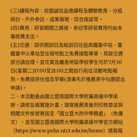
(三)課程內容：校園誠信品德課程及體驗教育、分組
研討、戶外參訪、成果展現、綜合座談等。
(四)費用：研習期間之膳宿、參訪等研習費用均由本
署經費支出。
(五)交通：提供開訓日及結訓日往返高鐵臺中站、臺
鐵臺中火車站至住宿地點之免費接駁專車，其餘交通
部分請自理。宜花東及離島地區學校學生可於7月30
日(星期二)17:00至21:00之間自行前往活動地點報
到，免費提供住宿及早餐(須事先於推薦表中勾選提出
申請)。
二、本活動委由國立暨南國際大學附屬高級中學承
辦，請依旨揭實施計畫，填寫推薦表後列印核章並與
相關文件掛號寄送至「國立暨大附中學務處」（免備
文），並至國立暨南國際大學附屬高級中學官方網站
（https://www.pshs.ntct.edu.tw/home）填寫報