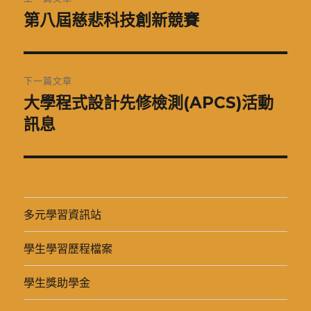
章
第八屆慈悲科技創新競賽
上
一
導
篇
覽
文
下一篇文章
章:
大學程式設計先修檢測(APCS)活動
下
一
訊息
篇
文
章:
多元學習資訊站
學生學習歷程檔案
學生獎助學金