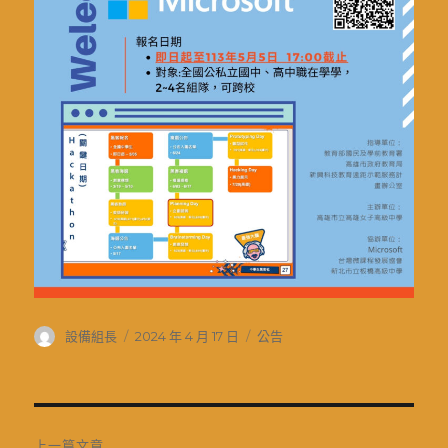
作
發
分
設備組長
2024 年 4 月 17 日
公告
者
佈
類
日
期:
文
上一篇文章