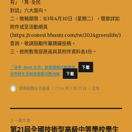
有」「育-全民
對話」六大面向。
二、徵稿期限：113年4月30日（星期二），簡章詳如
附件或至活動網頁
(https://contest.bhuntr.com/tw/2024greenlife/)
查詢，敬請鼓勵所屬踴躍投稿。
三、檢附教育部原函與其附件資料各1份。
「淨零-Real-生活」創意徵稿活動簡章
下載
淨零綠生活創意徵稿活動海報
下載
作
發
分
訓育組魏永光組長
2024 年 3 月 25 日
公告
者
佈
類
日
期:
文
上一篇文章
章
第21屆全國技術型高級中等學校學生
上