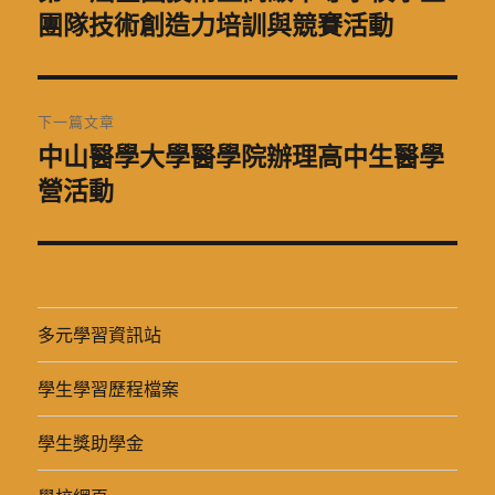
一
團隊技術創造力培訓與競賽活動
導
篇
覽
文
章:
下一篇文章
中山醫學大學醫學院辦理高中生醫學
下
一
營活動
篇
文
章:
多元學習資訊站
學生學習歷程檔案
學生獎助學金