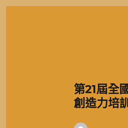
二信高中多元資訊站
二信學校財團法人基隆市二信高級中學，簡稱二信高中、二信中
第21屆全
創造力培