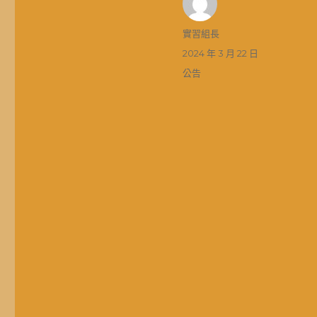
作
實習組長
者
發
2024 年 3 月 22 日
佈
分
公告
日
類
期: