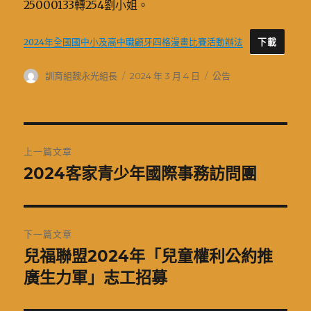
25000133轉254劉小姐。
2024年全國國中小及高中職顧牙四格漫畫比賽活動辦法
下載
作
發
分
訓育組魏永光組長
2024 年 3 月 4 日
公告
者
佈
類
日
期:
文
上一篇文章
章
2024客家青少年國際事務訪問團
上
一
導
篇
覽
文
下一篇文章
章:
兒福聯盟2024年「兒童權利公約推
下
一
廣生力軍」志工招募
篇