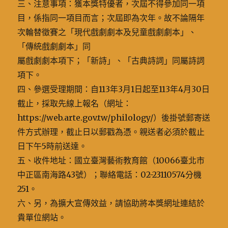
三、注意事項：獲本獎特優者，次屆不得參加同一項
目，係指同一項目而言；次屆即為次年。故不論隔年
次輪替徵賽之「現代戲劇劇本及兒童戲劇劇本」、
「傳統戲劇劇本」同
屬戲劇劇本項下；「新詩」、「古典詩詞」同屬詩詞
項下。
四、參選受理期間：自113年3月1日起至113年4月30日
截止，採取先線上報名（網址：
https://web.arte.gov.tw/philology/）後掛號郵寄送
件方式辦理，截止日以郵戳為憑。親送者必須於截止
日下午5時前送達。
五、收件地址：國立臺灣藝術教育館（10066臺北市
中正區南海路43號）；聯絡電話：02-23110574分機
251。
六、另，為擴大宣傳效益，請協助將本獎網址連結於
貴單位網站。