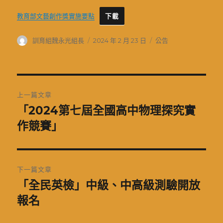
教育部文藝創作獎實施要點
下載
作
發
分
訓育組魏永光組長
2024 年 2 月 23 日
公告
者
佈
類
日
期:
文
上一篇文章
章
「2024第七屆全國高中物理探究實
上
一
作競賽」
導
篇
覽
文
章:
下一篇文章
「全民英檢」中級、中高級測驗開放
下
一
報名
篇