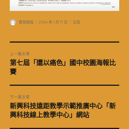
作
發
分
實習組長
2024 年 1 月 17 日
公告
者
佈
類
日
期:
文
上一篇文章
章
第七屆「還以癌色」國中校園海報比
上
一
賽
導
篇
覽
文
章:
下一篇文章
新興科技遠距教學示範推廣中心「新
下
一
興科技線上教學中心」網站
篇