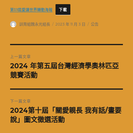
第13屆愛讓世界轉動海報
下載
作
發
分
訓育組魏永光組長
2023 年 11 月 3 日
公告
者
佈
類
日
期:
文
上一篇文章
章
2024 年第五屆台灣經濟學奧林匹亞
上
一
競賽活動
導
篇
覽
文
章:
下一篇文章
2024第十屆「關愛親長 我有話/畫要
下
一
說」圖文徵選活動
篇