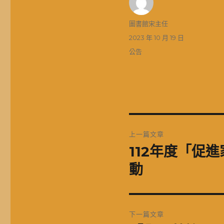
作
圖書館宋主任
者
發
2023 年 10 月 19 日
佈
分
公告
日
類
期:
文
上一篇文章
章
112年度「促
上
一
導
動
篇
覽
文
章:
下一篇文章