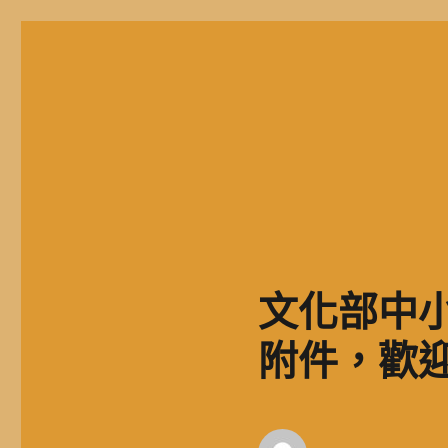
二信高中多元資訊站
二信學校財團法人基隆市二信高級中學，簡稱二信高中、二信中
文化部中
附件，歡