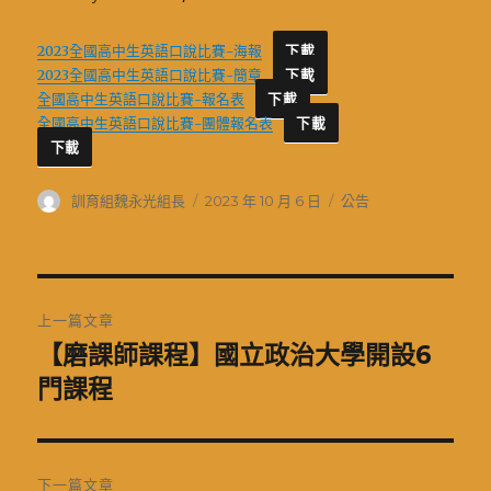
2023全國高中生英語口說比賽-海報
下載
2023全國高中生英語口說比賽-簡章
下載
全國高中生英語口說比賽-報名表
下載
全國高中生英語口說比賽-團體報名表
下載
下載
作
發
分
訓育組魏永光組長
2023 年 10 月 6 日
公告
者
佈
類
日
期:
文
上一篇文章
章
【磨課師課程】國立政治大學開設6
上
一
門課程
導
篇
覽
文
章:
下一篇文章