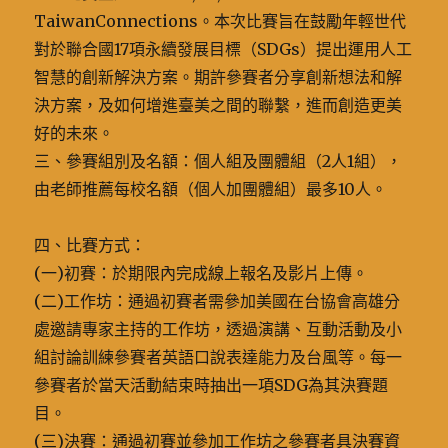
TaiwanConnections。本次比賽旨在鼓勵年輕世代
對於聯合國17項永續發展目標（SDGs）提出運用人工
智慧的創新解決方案。期許參賽者分享創新想法和解
決方案，及如何增進臺美之間的聯繫，進而創造更美
好的未來。
三、參賽組別及名額：個人組及團體組（2人1組），
由老師推薦每校名額（個人加團體組）最多10人。
四、比賽方式：
(一)初賽：於期限內完成線上報名及影片上傳。
(二)工作坊：通過初賽者需參加美國在台協會高雄分
處邀請專家主持的工作坊，透過演講、互動活動及小
組討論訓練參賽者英語口說表達能力及台風等。每一
參賽者於當天活動結束時抽出一項SDG為其決賽題
目。
(三)決賽：通過初賽並參加工作坊之參賽者具決賽資