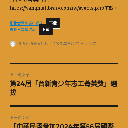
請至楊牧書房網站：
https://yangmulibrary.com.tw/events.php下載。
楊牧文學獎施行辦法
下載
楊牧文學獎海報
下載
作
發
分
訓育組魏永光組長
2023 年 9 月 22 日
公告
者
佈
類
日
期:
文
上一篇文章
章
第24屆「台新青少年志工菁英獎」選
上
一
拔
導
篇
覽
文
章:
下一篇文章
「中華民國參加2024年第56屆國際
下