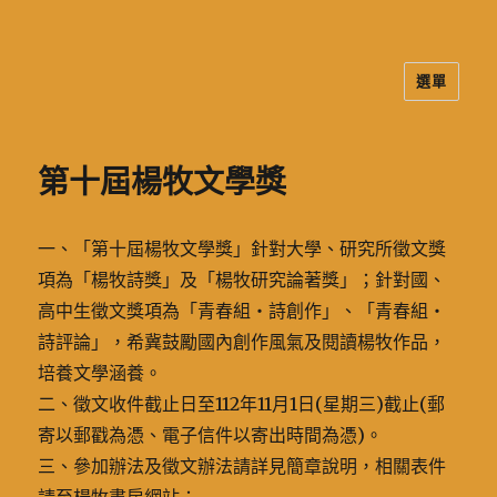
選單
二信高中多元資訊站
第十屆楊牧文學獎
一、「第十屆楊牧文學獎」針對大學、研究所徵文獎
項為「楊牧詩獎」及「楊牧研究論著獎」；針對國、
高中生徵文獎項為「青春組‧詩創作」、「青春組‧
詩評論」，希冀鼓勵國內創作風氣及閱讀楊牧作品，
培養文學涵養。
二、徵文收件截止日至112年11月1日(星期三)截止(郵
寄以郵戳為憑、電子信件以寄出時間為憑)。
三、參加辦法及徵文辦法請詳見簡章說明，相關表件