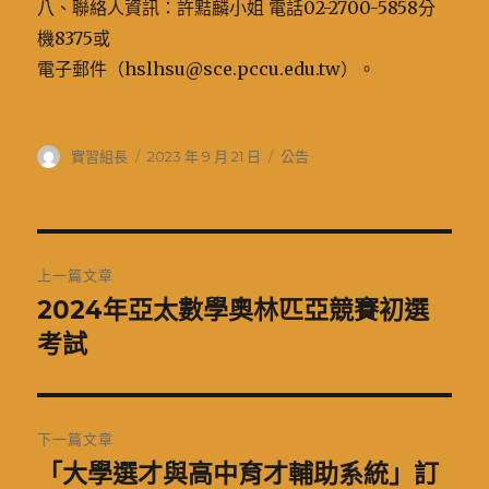
八、聯絡人資訊：許黠麟小姐 電話02-2700-5858分
機8375或
電子郵件（hslhsu@sce.pccu.edu.tw）。
作
發
分
實習組長
2023 年 9 月 21 日
公告
者
佈
類
日
期:
文
上一篇文章
章
2024年亞太數學奧林匹亞競賽初選
上
一
考試
導
篇
覽
文
章:
下一篇文章
「大學選才與高中育才輔助系統」訂
下