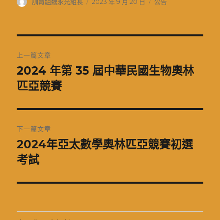
作
發
分
訓育組魏永光組長
2023 年 9 月 20 日
公告
者
佈
類
日
期:
文
上一篇文章
章
2024 年第 35 屆中華民國生物奧林
上
一
匹亞競賽
導
篇
覽
文
章:
下一篇文章
2024年亞太數學奧林匹亞競賽初選
下
一
考試
篇
文
章: