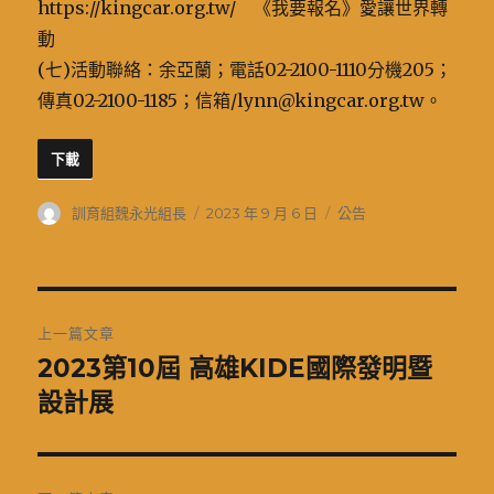
https://kingcar.org.tw/ 《我要報名》愛讓世界轉
動
(七)活動聯絡：余亞蘭；電話02-2100-1110分機205；
傳真02-2100-1185；信箱/lynn@kingcar.org.tw。
下載
作
發
分
訓育組魏永光組長
2023 年 9 月 6 日
公告
者
佈
類
日
期:
文
上一篇文章
章
2023第10屆 高雄KIDE國際發明暨
上
一
設計展
導
篇
覽
文
章: