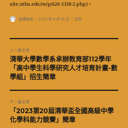
site.nthu.edu.tw/p/426-1328-2.php)。
作
發
分
設備組長
2023 年 8 月 18 日
公告
者
佈
類
日
期:
文
上一篇文章
章
清華大學數學系承辦教育部112學年
上
一
「高中學生科學研究人才培育計畫-數
導
篇
學組」招生簡章
覽
文
章:
下一篇文章
「2023第20屆清華盃全國高級中學
下
一
化學科能力競賽」簡章
篇