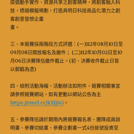
提倡動手實作、資源共享之創客精神，將創客融入科
技，透過模擬規劃，打造具明日科技商品化潛力之創
客創意發想企畫
書。
三、本競賽採兩階段方式評選：(一)112年08月10日至
09月08日開放報名及繳件； (二)112年10月02日至10
月06日決賽隊伍繳件截止。(初、決賽收件截止日皆
以郵戳為憑)
四、檢附活動海報、活動辦法如附件，競賽相關事宜
請參照競賽網站，如有更動以網站公告為主
https://reurl.cc/kXlj6G
。
五、參賽隊伍請於期限內將競賽報名表、團隊成員說
明書、參賽切結書、參賽企劃書一式4份掛號投寄至