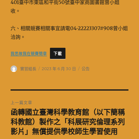
401臺中市東區和平街50號臺中家商圖書館曾小姐
收。
六、相關競賽相關事宜請電04-22223307#908曾小姐
洽詢。
我思故我在競賽簡章
下載
作
發
分
實習組長
2023 年 6 月 30 日
公告
者
佈
類
日
期:
文
上一篇文章
章
函轉國立臺灣科學教育館（以下簡稱
上
一
科教館）製作之「科展研究倫理系列
導
篇
影片」無償提供學校師生學習使用
覽
文