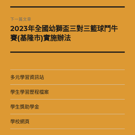
章:
下一篇文章
2023年全國幼獅盃三對三籃球鬥牛
下
一
賽(基隆市)實施辦法
篇
文
章:
多元學習資訊站
學生學習歷程檔案
學生獎助學金
學校網頁