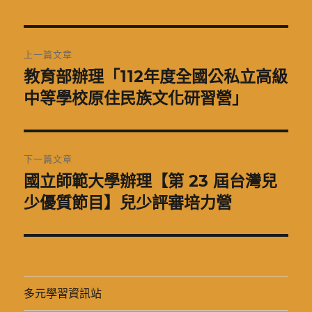
日
期:
文
上一篇文章
章
教育部辦理「112年度全國公私立高級
上
一
中等學校原住民族文化研習營」
導
篇
覽
文
章:
下一篇文章
國立師範大學辦理【第 23 屆台灣兒
下
一
少優質節目】兒少評審培力營
篇
文
章:
多元學習資訊站