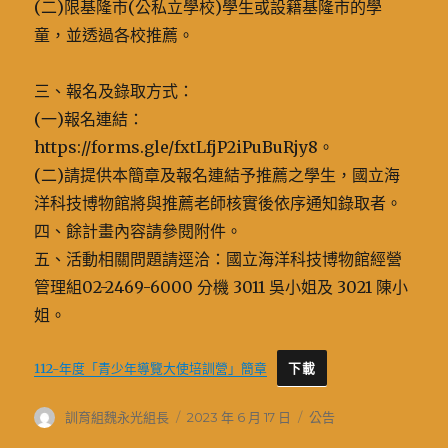
(二)限基隆市(公私立學校)學生或設籍基隆市的學
童，並透過各校推薦。
三、報名及錄取方式：
(一)報名連結：
https://forms.gle/fxtLfjP2iPuBuRjy8。
(二)請提供本簡章及報名連結予推薦之學生，國立海
洋科技博物館將與推薦老師核實後依序通知錄取者。
四、餘計畫內容請參閱附件。
五、活動相關問題請逕洽：國立海洋科技博物館經營
管理組02-2469-6000 分機 3011 吳小姐及 3021 陳小
姐。
112-年度「青少年導覽大使培訓營」簡章
下載
作
發
分
訓育組魏永光組長
2023 年 6 月 17 日
公告
者
佈
類