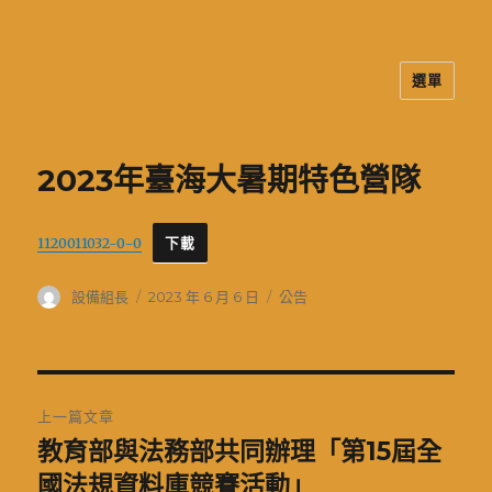
選單
二信高中多元資訊站
2023年臺海大暑期特色營隊
1120011032-0-0
下載
作
發
分
設備組長
2023 年 6 月 6 日
公告
者
佈
類
日
期:
文
上一篇文章
章
教育部與法務部共同辦理「第15屆全
上
一
國法規資料庫競賽活動」
導