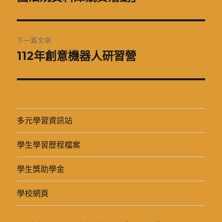
篇
覽
文
章:
下一篇文章
112年創意機器人研習營
下
一
篇
文
章:
多元學習資訊站
學生學習歷程檔案
學生獎助學金
學校網頁