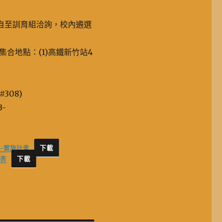
親自至訓育組洽詢，校內遴選
合地點：(1)高鐵新竹站4
308)
3-
-實施計畫
下載
準表
下載