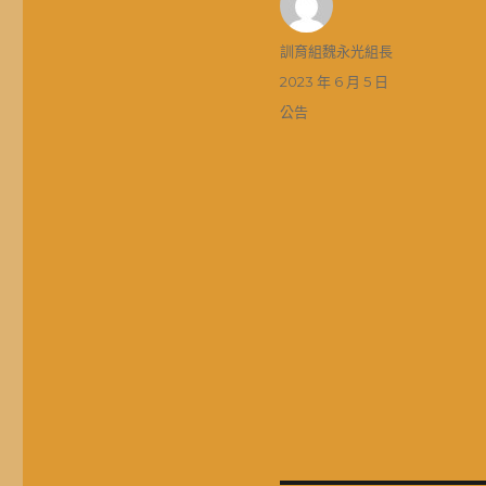
作
訓育組魏永光組長
者
發
2023 年 6 月 5 日
佈
分
公告
日
類
期: