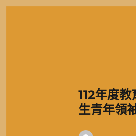
二信高中多元資訊站
二信學校財團法人基隆市二信高級中學，簡稱二信高中、二信中
112年度
生青年領