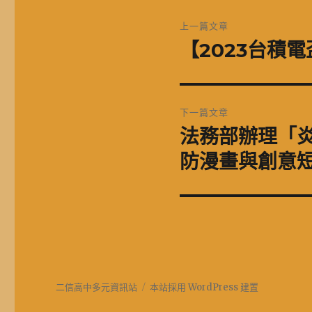
文
上一篇文章
章
【2023台積
上
一
導
篇
覽
文
下一篇文章
章:
法務部辦理「炎
下
一
防漫畫與創意
篇
文
章:
二信高中多元資訊站
本站採用 WordPress 建置