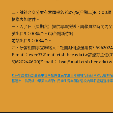
二、請符合身分並有意願報名者於6/6(星期二)16：00
標準表如附件。
三、7月1日（星期六）提供專車接送，請學員於時間內至集
號出口9：00集合。(2)台鐵新竹站
前站出口9：00集合。
四、研習相關事宜聯絡人：社團組何淑媛組長3-5962024#
E-mail：exec33@mail.ctsh.hcc.edu.tw許淑芬主任(0
5962024#600)E-mail：thsu@mail.ctsh.hcc.edu.tw
112-年度教育部高級中等學校原住民學生青年領袖培育研習營北區初階
基隆市二信高級中學第11期原住民學生青年領袖營校內報名暨遴選標