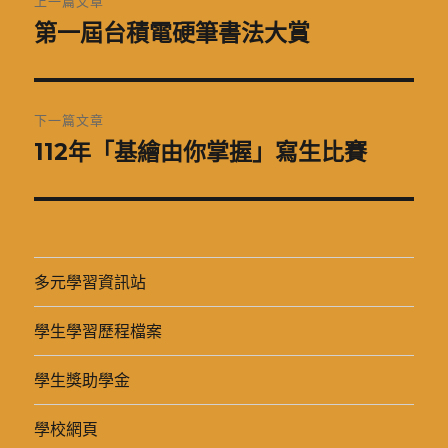
上一篇文章
章
第一屆台積電硬筆書法大賞
上
一
導
篇
覽
文
下一篇文章
章:
112年「基繪由你掌握」寫生比賽
下
一
篇
文
章:
多元學習資訊站
學生學習歷程檔案
學生獎助學金
學校網頁