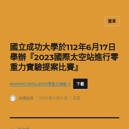
選單
二信高中多元資訊站
國立成功大學於112年6月17日
舉辦『2023國際太空站進行零
重力實驗提案比賽』
0000920_TASA_ATZG零重力海報-3
下載
作
發
分
設備組長
2023 年 5 月 9 日
公告
者
佈
類
日
期:
文