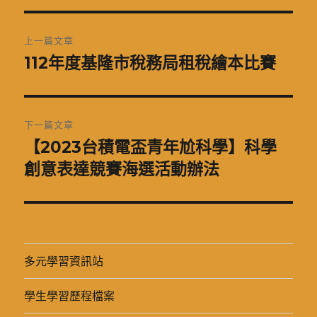
期:
文
上一篇文章
章
112年度基隆市稅務局租稅繪本比賽
上
一
導
篇
覽
文
下一篇文章
章:
【2023台積電盃青年尬科學】科學
下
一
創意表達競賽海選活動辦法
篇
文
章:
多元學習資訊站
學生學習歷程檔案