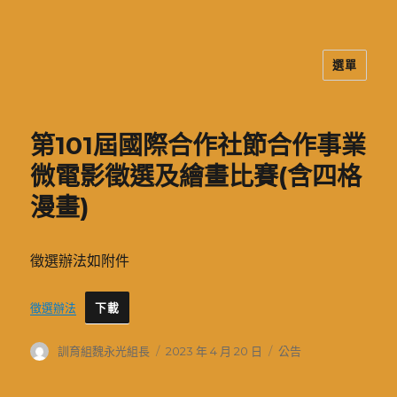
選單
二信高中多元資訊站
第101屆國際合作社節合作事業
微電影徵選及繪畫比賽(含四格
漫畫)
徵選辦法如附件
徵選辦法
下載
作
發
分
訓育組魏永光組長
2023 年 4 月 20 日
公告
者
佈
類
日