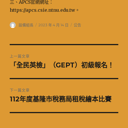
三、APCS官網網址：
https://apcs.csie.ntnu.edu.tw。
作
發
分
設備組長
2023 年 4 月 14 日
公告
者
佈
類
日
期:
文
上一篇文章
章
「全民英檢」（GEPT）初級報名！
上
一
導
篇
覽
文
下一篇文章
章:
112年度基隆市稅務局租稅繪本比賽
下
一
篇
文