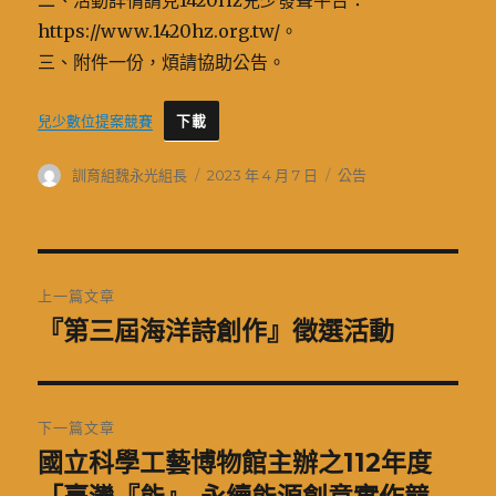
二、活動詳情請見1420Hz兒少發聲平台：
https://www.1420hz.org.tw/。
三、附件一份，煩請協助公告。
兒少數位提案競賽
下載
作
發
分
訓育組魏永光組長
2023 年 4 月 7 日
公告
者
佈
類
日
期:
文
上一篇文章
章
『第三屆海洋詩創作』徵選活動
上
一
導
篇
覽
文
下一篇文章
章:
國立科學工藝博物館主辦之112年度
下
一