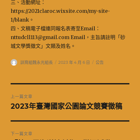
三、活動網址：
https://2021claroc.wixsite.com/my-site-
1/blank。
四、文稿電子檔連同報名表寄至Email：
nttudcll113@gmail.com Email，主旨請註明「砂
城文學獎徵文」文類及姓名。
作
發
分
訓育組魏永光組長
2023 年 4 月 6 日
公告
者
佈
類
日
期:
文
上一篇文章
章
2023年臺灣國家公園論文競賽徵稿
上
一
導
篇
覽
文
下一篇文章