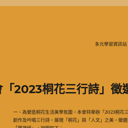
學、二信，是一所位於台灣基隆市的私立完全中學。除了中學教育，另有附設
多元學習資訊站
「2023桐花三行詩」徵
一、為營造桐花生活美學氛圍，本會特舉辦「2023桐花
創作及吟唱三行詩，展現「桐花」與「人文」之美，徵選