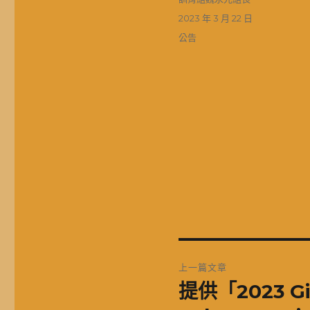
者
發
2023 年 3 月 22 日
佈
分
公告
日
類
期:
文
上一篇文章
章
提供「2023 Gi
上
一