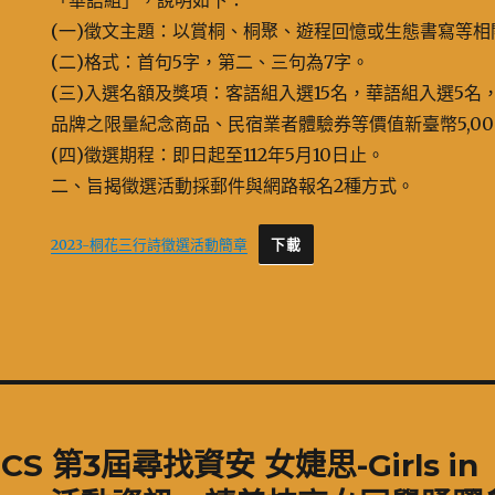
「華語組」，說明如下：
(一)徵文主題：以賞桐、桐聚、遊程回憶或生態書寫等
(二)格式：首句5字，第二、三句為7字。
(三)入選名額及獎項：客語組入選15名，華語組入選5
品牌之限量紀念商品、民宿業者體驗券等價值新臺幣5,0
(四)徵選期程：即日起至112年5月10日止。
二、旨揭徵選活動採郵件與網路報名2種方式。
2023-桐花三行詩徵選活動簡章
下載
CS 第3屆尋找資安 女婕思-Girls in