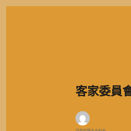
二信高中多元資訊站
二信學校財團法人基隆市二信高級中學，簡稱二信高中、二信中
客家委員會
作
訓育組魏永光組長