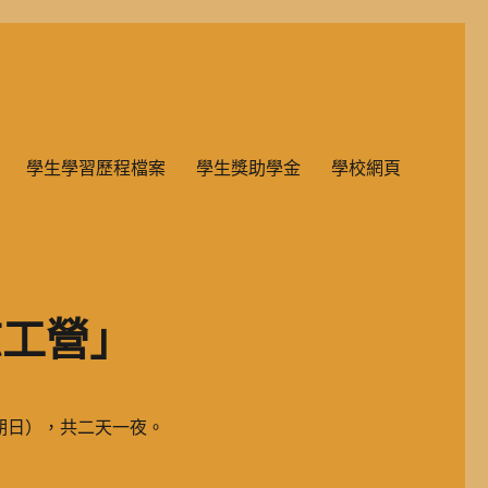
雙語教學的國民小學部。
學生學習歷程檔案
學生獎助學金
學校網頁
志工營」
星期日），共二天一夜。