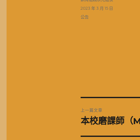
者
發
2023 年 3 月 15 日
佈
分
公告
日
類
期:
文
上一篇文章
章
本校磨課師（M
上
一
導
篇