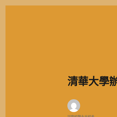
二信高中多元資訊站
二信學校財團法人基隆市二信高級中學，簡稱二信高中、二信中
清華大學
作
訓育組魏永光組長