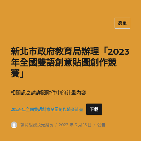
選單
二信高中多元資訊站
新北市政府教育局辦理「2023
年全國雙語創意貼圖創作競
賽」
相關訊息請詳閱附件中的計畫內容
2023-年全國雙語創意貼圖創作競賽計畫
下載
作
發
分
訓育組魏永光組長
2023 年 3 月 15 日
公告
者
佈
類
日