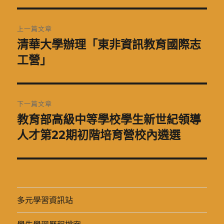
期:
文
上一篇文章
章
清華大學辦理「東非資訊教育國際志
上
一
工營」
導
篇
覽
文
章:
下一篇文章
教育部高級中等學校學生新世紀領導
下
一
人才第22期初階培育營校內遴選
篇
文
章:
多元學習資訊站