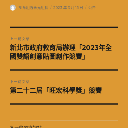
作
發
分
訓育組魏永光組長
2023 年 3 月 15 日
公告
者
佈
類
日
期:
文
上一篇文章
章
新北市政府教育局辦理「2023年全
上
一
國雙語創意貼圖創作競賽」
導
篇
覽
文
章:
下一篇文章
第二十二屆「旺宏科學獎」競賽
下
一
篇
文
章:
多元學習資訊站