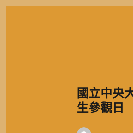
二信高中多元資訊站
二信學校財團法人基隆市二信高級中學，簡稱二信高中、二信中
國立中央大學
生參觀日