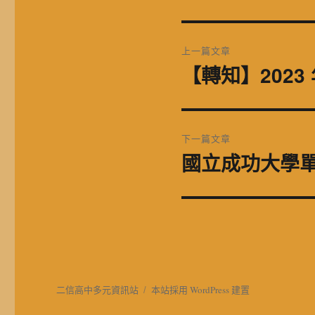
文
上一篇文章
章
【轉知】202
上
一
導
篇
覽
文
下一篇文章
章:
國立成功大學單
下
一
篇
文
章:
二信高中多元資訊站
本站採用 WordPress 建置