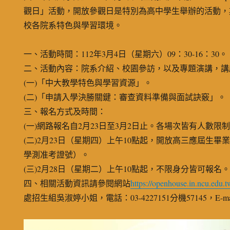
觀日」活動，開放參觀日是特別為高中學生舉辦的活動，
校各院系特色與學習環境。
一、活動時間：112年3月4日（星期六）09：30-16：30。
二、活動內容：院系介紹、校園參訪，以及專題演講，講
(一)「中大教學特色與學習資源」。
(二)「申請入學決勝關鍵：審查資料準備與面試訣竅」。
三、報名方式及時間：
(一)網路報名自2月23日至3月2日止。各場次皆有人數
(二)2月23日（星期四）上午10點起，開放高三應屆生
學測准考證號）。
(三)2月28日（星期二）上午10點起，不限身分皆可報名
四、相關活動資訊請參閱網站
https://openhouse.in.ncu.edu.t
處招生組吳淑婷小姐，電話：03-4227151分機57145，E-mail：s