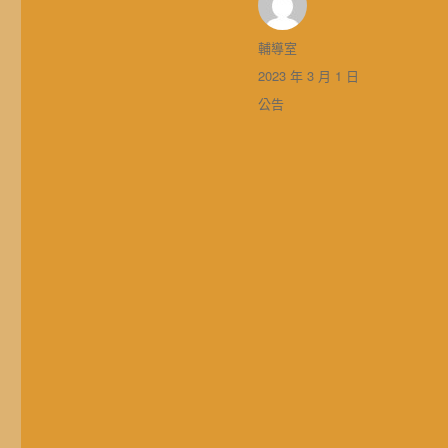
作
輔導室
者
發
2023 年 3 月 1 日
佈
分
公告
日
類
期: