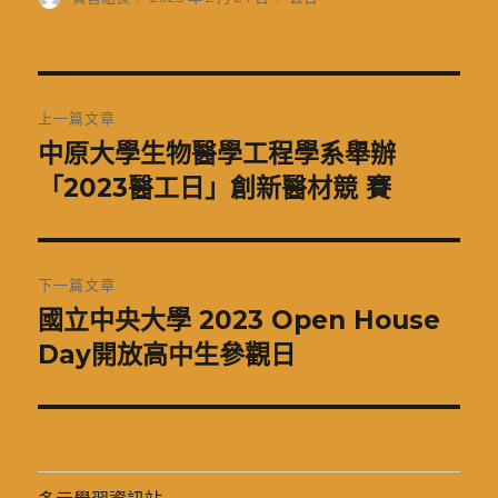
者
佈
類
日
期:
文
上一篇文章
章
中原大學生物醫學工程學系舉辦
上
一
「2023醫工日」創新醫材競 賽
導
篇
覽
文
章:
下一篇文章
國立中央大學 2023 Open House
下
一
Day開放高中生參觀日
篇
文
章: