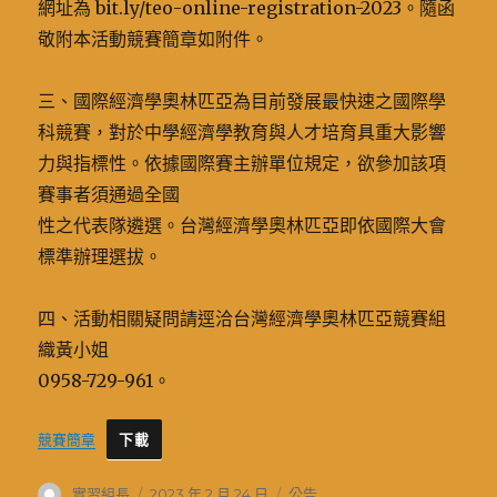
網址為 bit.ly/teo-online-registration-2023。隨函
敬附本活動競賽簡章如附件。
三、國際經濟學奧林匹亞為目前發展最快速之國際學
科競賽，對於中學經濟學教育與人才培育具重大影響
力與指標性。依據國際賽主辦單位規定，欲參加該項
賽事者須通過全國
性之代表隊遴選。台灣經濟學奧林匹亞即依國際大會
標準辦理選拔。
四、活動相關疑問請逕洽台灣經濟學奧林匹亞競賽組
織黃小姐
0958-729-961。
競賽簡章
下載
作
發
分
實習組長
2023 年 2 月 24 日
公告