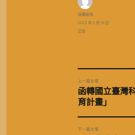
作
設備組長
者
發
2023 年 2 月 16 日
佈
分
公告
日
類
期:
文
上一篇文章
章
函轉國立臺灣科
上
一
導
育計畫」
篇
覽
文
章:
下一篇文章