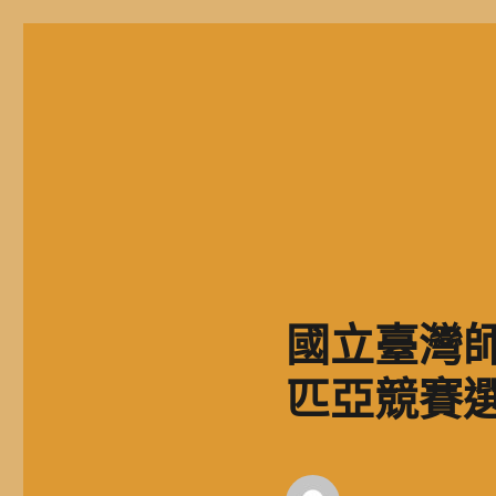
二信高中多元資訊站
二信學校財團法人基隆市二信高級中學，簡稱二信高中、二信中
國立臺灣師
匹亞競賽