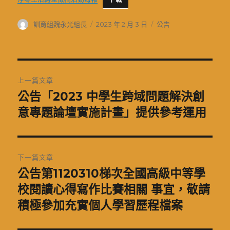
作
發
分
訓育組魏永光組長
2023 年 2 月 3 日
公告
者
佈
類
日
期:
文
上一篇文章
章
公告「2023 中學生跨域問題解決創
上
一
意專題論壇實施計畫」提供參考運用
導
篇
覽
文
章:
下一篇文章
公告第1120310梯次全國高級中等學
下
一
校閱讀心得寫作比賽相關 事宜，敬請
篇
積極參加充實個人學習歷程檔案
文