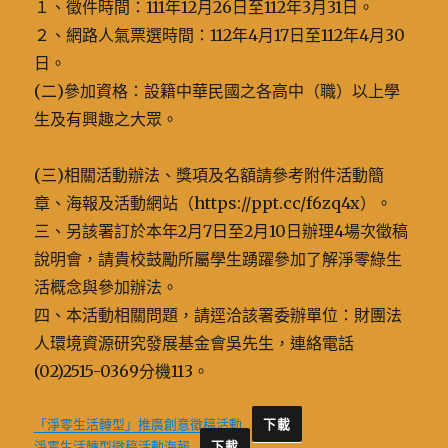
１、徵件時間：111年12月26日至112年3月31日。
２、網路人氣票選時間：112年4月17日至112年4月30
日。
(二)參加資格：設籍中華民國之各高中（職）以上學
生及有興趣之大眾。
(三)相關活動辦法、獎項及名額請參考附件活動簡
章、海報及活動網站（https://ppt.cc/f6zq4x）。
三、另該署訂於本年2月7日至2月10日辦理4場次徵稿
說明會，請貴校鼓勵所屬學生踴躍參加了解淨零綠生
活概念與參加辦法。
四、本活動相關問題，請逕洽該署委辦單位：財團法
人環境資源研究發展基金會吳先生，連絡電話
(02)2515-0369分機113。
「淨零生活轉型」推廣創意徵稿活動
下載
淨零生活轉型徵稿活動海報
下載