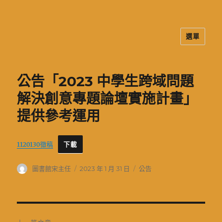
選單
二信高中多元資訊站
公告「2023 中學生跨域問題
解決創意專題論壇實施計畫」
提供參考運用
1120130徵稿
下載
作
發
分
圖書館宋主任
2023 年 1 月 31 日
公告
者
佈
類
日
期:
文