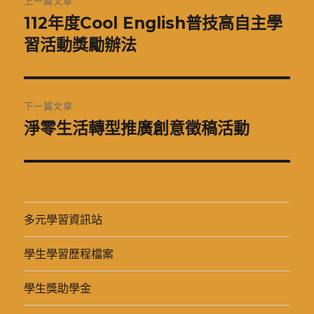
上一篇文章
章
112年度Cool English普技高自主學
上
一
習活動獎勵辦法
導
篇
覽
文
章:
下一篇文章
淨零生活轉型推廣創意徵稿活動
下
一
篇
文
章:
多元學習資訊站
學生學習歷程檔案
學生獎助學金