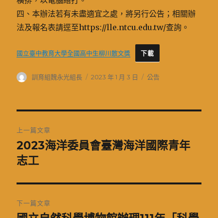
橫排，以電腦繕打。
四、本辦法若有未盡適宜之處，將另行公告；相關辦
法及報名表請逕至https://lle.ntcu.edu.tw/查詢。
國立臺中教育大學全國高中生柳川散文獎
下載
作
發
分
訓育組魏永光組長
2023 年 1 月 3 日
公告
者
佈
類
日
期:
文
上一篇文章
章
2023海洋委員會臺灣海洋國際青年
上
一
志工
導
篇
覽
文
章:
下一篇文章
下