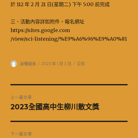
於 112 年 2 月 21 日(星期二) 下午 5:00 前完成
三、活動內容詳如附件，報名網址
https://sites.google.com
/view/sci-listening/%E9%A6%96%E9%A0%81
作
發
分
設備組長
2023 年 1 月 3 日
公告
者
佈
類
日
期:
文
上一篇文章
章
2023全國高中生柳川散文獎
上
一
導
篇
覽
文
下一篇文章