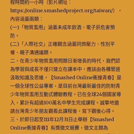
程時間約一小時（影片網址：
https://online.smashedproject.org/taiwan/），
內容涵蓋兩類：
(一)「物質濫用」涵蓋未成年飲酒、電子菸危害預
防。
(二)「人際社交」正確觀念涵蓋同儕壓力、性別平
權、親子溝通議題。
二、在青少年物質濫用問題日漸增長的時代，我們認
為學習與成長不僅只建立在課本中，應該由各種管道
汲取知識及思維，【Smashed Online衝撞青春】是
一個全球性公益專案，是目前台灣最新最佳的防制青
少年物質濫用互動式體驗教程，已在全球24個國家導
入，累計有超過100萬名中學生完成課程。誠摯地邀
請台灣青少年朋友觀看此課程後，寫下觀後心得。
三、於即日起至111年12月31日止舉辦【Smashed
Online衝撞青春】有獎徵文競賽，徵文主題為