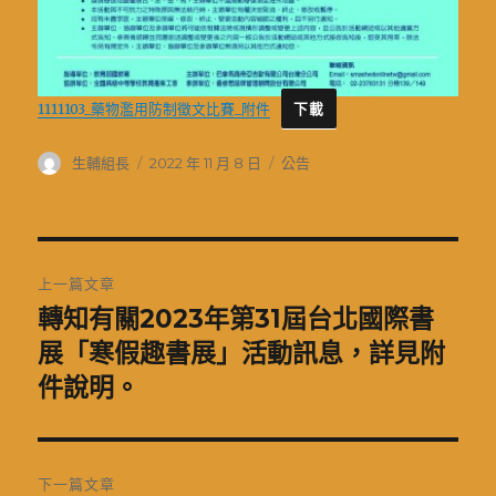
1111103_藥物濫用防制徵文比賽_附件
下載
作
發
分
生輔組長
2022 年 11 月 8 日
公告
者
佈
類
日
期:
文
上一篇文章
章
轉知有關2023年第31屆台北國際書
上
一
展「寒假趣書展」活動訊息，詳見附
導
篇
件說明。
覽
文
章:
下一篇文章