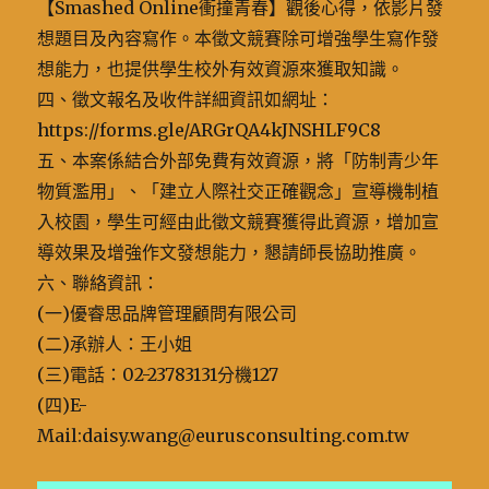
【Smashed Online衝撞青春】觀後心得，依影片發
想題目及內容寫作。本徵文競賽除可增強學生寫作發
想能力，也提供學生校外有效資源來獲取知識。
四、徵文報名及收件詳細資訊如網址：
https://forms.gle/ARGrQA4kJNSHLF9C8
五、本案係結合外部免費有效資源，將「防制青少年
物質濫用」、「建立人際社交正確觀念」宣導機制植
入校園，學生可經由此徵文競賽獲得此資源，增加宣
導效果及增強作文發想能力，懇請師長協助推廣。
六、聯絡資訊：
(一)優睿思品牌管理顧問有限公司
(二)承辦人：王小姐
(三)電話：02-23783131分機127
(四)E-
Mail:daisy.wang@eurusconsulting.com.tw