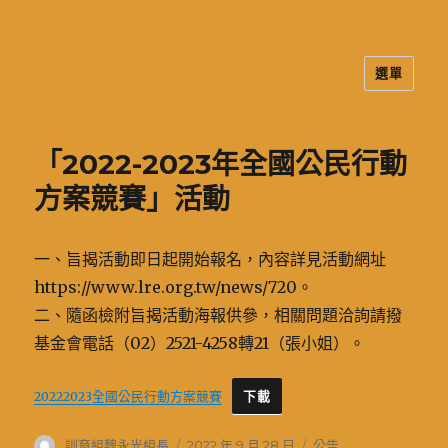
選單
二信高中多元資訊站
「2022-2023年全國公民行動
方案競賽」活動
一、旨揭活動即日起開始報名，內容詳見活動網址
https://www.lre.org.tw/news/720。
二、隨函檢附旨揭活動海報供參，相關問題洽詢請撥
基金會電話（02）2521-4258轉21（張小姐）。
20222023全國公民行動方案競賽
下載
作
發
分
訓育組魏永光組長
2022 年 9 月 28 日
公告