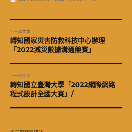
者
佈
類
日
期:
文
上一篇文章
章
轉知國家災害防救科技中心辦理
上
一
「2022減災數據溝通競賽」
導
篇
覽
文
章:
下一篇文章
轉知國立臺灣大學「2022網際網路
下
一
程式設計全國大賽」/
篇
文
章: