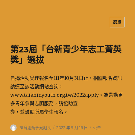
選單
二信高中多元資訊站
第23屆「台新青少年志工菁英
獎」選拔
旨揭活動受理報名至111年10月31日止，相關報名資訊
請逕至該活動網站查詢：
www.taishinyouth.org.tw/2022apply。為帶動更
多青年參與志願服務，請協助宣
導，並鼓勵所屬學生報名。
作
發
分
訓育組魏永光組長
2022 年 9 月 16 日
公告
者
佈
類