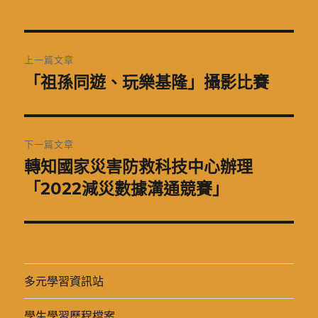
日
期:
文
上一篇文章
章
「祖孫同遊、玩樂基隆」攝影比賽
上
一
導
篇
覽
文
下一篇文章
章:
轉知國家災害防救科技中心辦理
下
一
「2022減災數據溝通競賽」
篇
文
章:
多元學習資訊站
學生學習歷程檔案