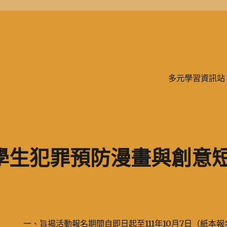
學、二信，是一所位於台灣基隆市的私立完全中學。除了中學教育，另有附設
多元學習資訊站
國學生犯罪預防漫畫與創意
一、旨揭活動報名期間自即日起至111年10月7日（紙本