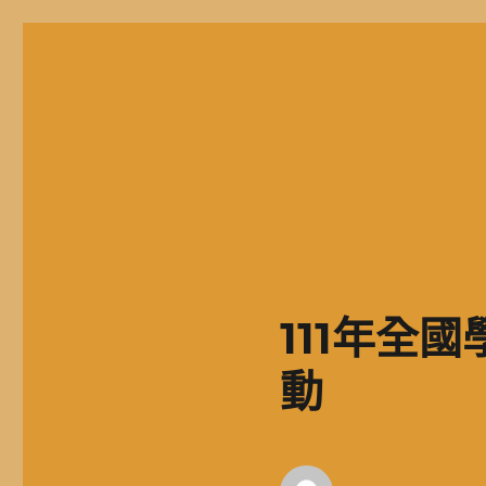
二信高中多元資訊站
二信學校財團法人基隆市二信高級中學，簡稱二信高中、二信中
111年全
動