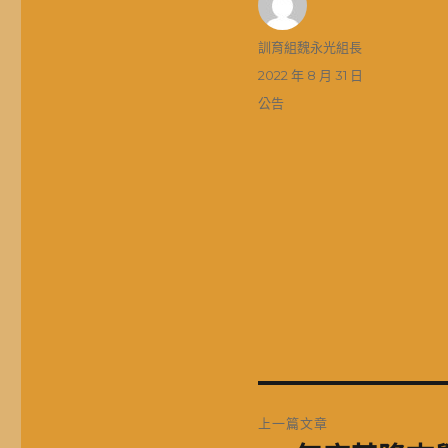
作
訓育組魏永光組長
者
發
2022 年 8 月 31 日
佈
分
公告
日
類
期:
文
上一篇文章
章