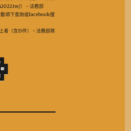
2022.tw/）、法務部
度活動項下查詢或facebook搜
上者（含15件），法務部將
載
下載
載