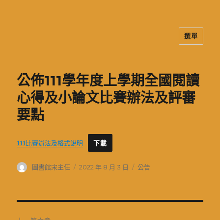
選單
二信高中多元資訊站
公佈111學年度上學期全國閱讀
心得及小論文比賽辦法及評審
要點
111比賽辦法及格式說明
下載
作
發
分
圖書館宋主任
2022 年 8 月 3 日
公告
者
佈
類
日
期:
文