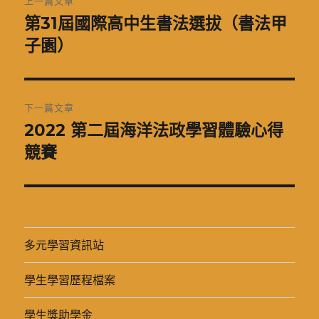
上一篇文章
章
第31屆國際高中生書法選拔（書法甲
上
一
子園）
導
篇
覽
文
章:
下一篇文章
2022 第二屆海洋法政學習體驗心得
下
一
競賽
篇
文
章:
多元學習資訊站
學生學習歷程檔案
學生獎助學金