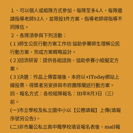
１、可以個人或組隊方式參加，每隊至多4人，每隊邀
請指導老師1-2人，並限投1件方案，指導老師得指導不
同隊伍。
２、各隊須參與下列活動：
(１)師生公民行動方案工作坊:協助參賽師生理解公民
行動方案，完成方案概略設計。
(２)回流研習：提供各組諮詢，協助參賽小組擬定方
案。
(３)決選：作品上傳雲端後，本府以+1Today網站上
線投票，得獎者另安排與巿府團隊闡述行動方案。
四、報名方式：各校組隊報名：111年8月3日（三）
前。
(一)市立學校及私立國中小以【公務填報】上傳(填報
序號另公告)。
(二)非市屬公私立高中職學校填妥報名表後，mail報