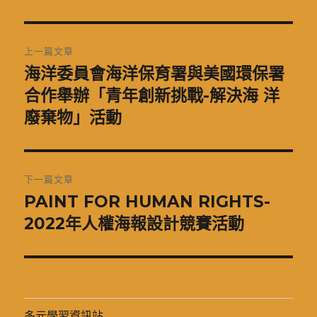
日
期:
文
上一篇文章
章
海洋委員會海洋保育署與美國環保署
上
一
合作舉辦「青年創新挑戰-解決海 洋
導
篇
廢棄物」活動
覽
文
章:
下一篇文章
PAINT FOR HUMAN RIGHTS-
下
一
2022年人權海報設計競賽活動
篇
文
章:
多元學習資訊站