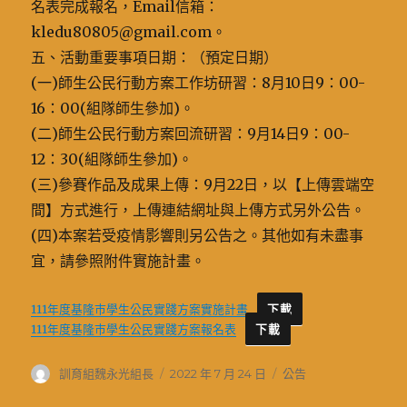
名表完成報名，Email信箱：
kledu80805@gmail.com。
五、活動重要事項日期：（預定日期）
(一)師生公民行動方案工作坊研習：8月10日9：00-
16：00(組隊師生參加)。
(二)師生公民行動方案回流研習：9月14日9：00-
12：30(組隊師生參加)。
(三)參賽作品及成果上傳：9月22日，以【上傳雲端空
間】方式進行，上傳連結網址與上傳方式另外公告。
(四)本案若受疫情影響則另公告之。其他如有未盡事
宜，請參照附件實施計畫。
111年度基隆巿學生公民實踐方案實施計畫
下載
111年度基隆巿學生公民實踐方案報名表
下載
作
發
分
訓育組魏永光組長
2022 年 7 月 24 日
公告
者
佈
類