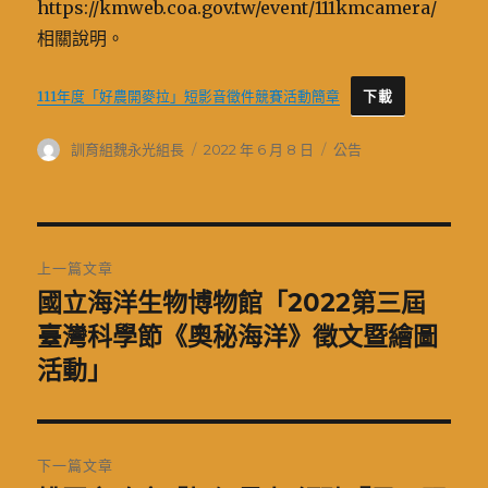
https://kmweb.coa.gov.tw/event/111kmcamera/
相關說明。
111年度「好農開麥拉」短影音徵件競賽活動簡章
下載
作
發
分
訓育組魏永光組長
2022 年 6 月 8 日
公告
者
佈
類
日
期:
文
上一篇文章
章
國立海洋生物博物館「2022第三屆
上
一
臺灣科學節《奧秘海洋》徵文暨繪圖
導
篇
活動」
覽
文
章:
下一篇文章