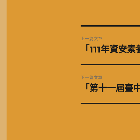
文
上一篇文章
章
「111年資安
上
一
導
篇
覽
文
下一篇文章
章:
「第十一屆臺
下
一
篇
文
章: