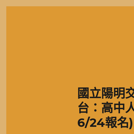
二信高中多元資訊站
二信學校財團法人基隆市二信高級中學，簡稱二信高中、二信中
國立陽明
台：高中人
6/24報名)