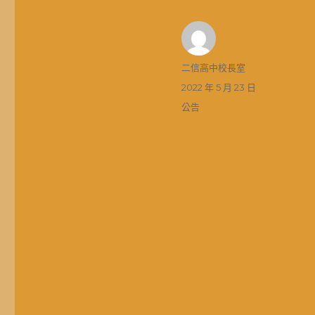
作
二信高中校長室
者
發
2022 年 5 月 23 日
佈
分
公告
日
類
期: