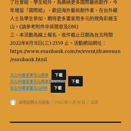
了社會組、學生組外，為廣納更多國際藝術創作，今
年增設「國際組」，歡迎海外藝術創作者、在台外籍
人士及學生參加，期待更多畫家用多元的視角彩繪玉
山。(請參考附件中英簡章及DM)
三、本活動為線上報名，收件截止日期為台北時間
2022年8月31日(三) 23:59 止。活動網站網址：
https://www.esunbank.com.tw/event/drawesun
/esunbank.html
玉山30畫家畫玉山簡章
下載
玉山30畫家畫玉山簡章英文版EN
下載
玉山30畫家畫玉山DM
下載
作
發
分
訓育組魏永光組長
2022 年 3 月 18 日
公告
者
佈
類
日
期:
文