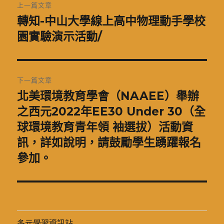
上一篇文章
章
轉知-中山大學線上高中物理動手學校
上
一
園實驗演示活動/
導
篇
覽
文
章:
下一篇文章
北美環境教育學會（NAAEE）舉辦
下
一
之西元2022年EE30 Under 30（全
篇
球環境教育青年領 袖選拔）活動資
文
訊，詳如說明，請鼓勵學生踴躍報名
章:
參加。
多元學習資訊站