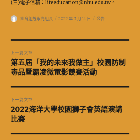
(三)電子信箱：lifeeducation@nhu.edu.tw。
作
發
分
訓育組魏永光組長
2022 年 3 月 14 日
公告
者
佈
類
日
期:
文
上一篇文章
章
第五屆「我的未來我做主」校園防制
上
一
毒品暨霸凌微電影競賽活動
導
篇
覽
文
章:
下一篇文章
2022海洋大學校園獅子會英語演講
下
一
比賽
篇
文