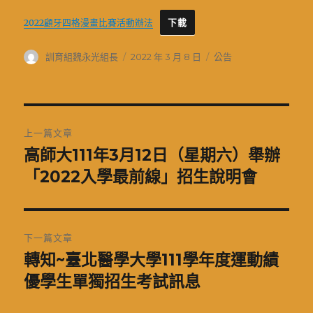
2022顧牙四格漫畫比賽活動辦法
下載
作
發
分
訓育組魏永光組長
2022 年 3 月 8 日
公告
者
佈
類
日
期:
文
上一篇文章
章
高師大111年3月12日（星期六）舉辦
上
一
「2022入學最前線」招生說明會
導
篇
覽
文
章:
下一篇文章
轉知~臺北醫學大學111學年度運動績
下
一
優學生單獨招生考試訊息
篇